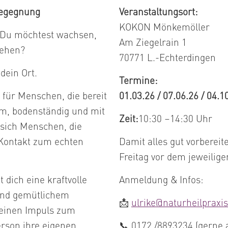
Begegnung
Veranstaltungsort:
KOKON Mönkemöller
 Du möchtest wachsen,
Am Ziegelrain 1
stehen?
70771 L.-Echterdingen
dein Ort.
Termine:
für Menschen, die bereit
01.03.26 / 07.06.26 / 04.1
am, bodenständig und mit
Zeit:
10:30 –14:30 Uhr
sich Menschen, die
 Kontakt zum echten
Damit alles gut vorbereit
Freitag vor dem jeweilige
dich eine kraftvolle
Anmeldung & Infos:
 und gemütlichem
📩
ulrike@naturheilprax
 einen Impuls zum
erson ihre eigenen
📞 0172 /8893234 (gerne 