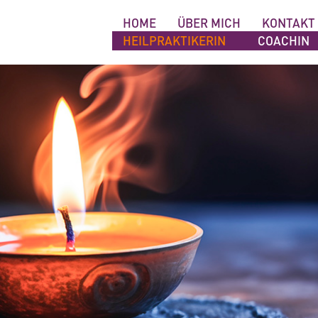
NAVIGATION
HOME
ÜBER MICH
KONTAKT
ÜBERSPRINGEN
HEILPRAKTIKERIN
COACHIN