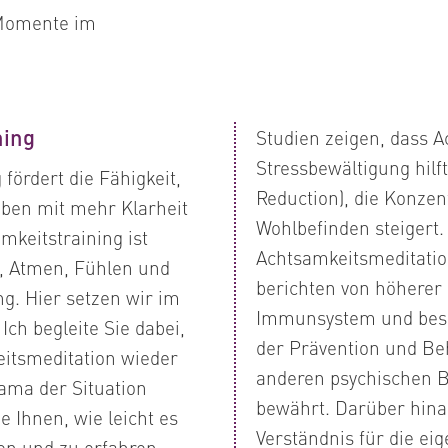
 Momente im
ning
Studien zeigen, dass A
Stressbewältigung hil
fördert die Fähigkeit,
Reduction), die Konzen
ben mit mehr Klarheit
Wohlbefinden steigert
mkeitstraining ist
Achtsamkeitsmeditation
 Atmen, Fühlen und
berichten von höherer
g. Hier setzen wir im
Immunsystem und bess
Ich begleite Sie dabei,
der Prävention und B
itsmeditation wieder
anderen psychischen B
ama der Situation
bewährt. Darüber hinau
e Ihnen, wie leicht es
Verständnis für die ei
len und zu erfahren,