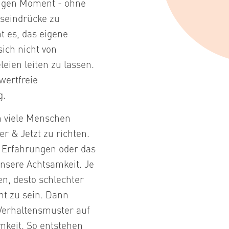
igen Moment - ohne
eseindrücke zu
t es, das eigene
ich nicht von
eien leiten zu lassen.
wertfreie
g.
n viele Menschen
r & Jetzt zu richten.
 Erfahrungen oder das
nsere Achtsamkeit. Je
n, desto schlechter
t zu sein. Dann
 Verhaltensmuster auf
amkeit. So entstehen