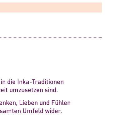
in die Inka-Traditionen
Li
zeit umzusetzen sind.
L
Ur
Denken, Lieben und Fühlen
gesamten Umfeld wider.
We